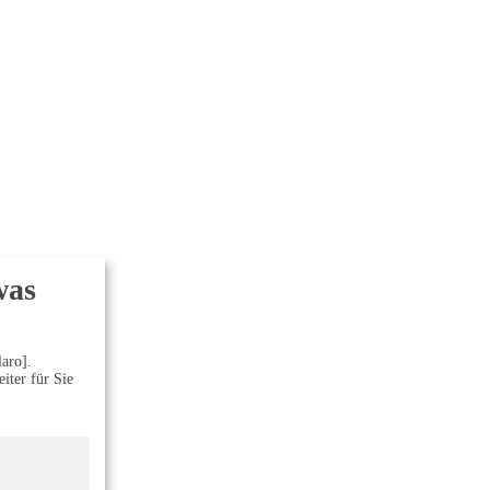
was
aro].
iter für Sie