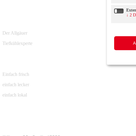
Exte
↓
2
D
Der Allgäuer
A
Tiefkühlexperte
Einfach frisch
einfach lecker
einfach lokal