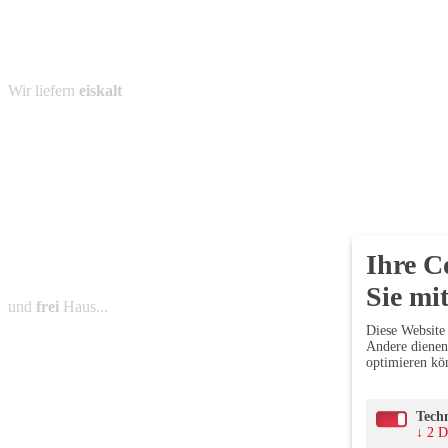
Wir liefern
eiskalt
Ihre C
Sie mit
und
frei
Haus...
Diese Website 
Andere dienen 
optimieren k
Tech
↓
2
D