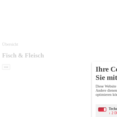
Übersicht
Fisch & Fleisch
•••
Ihre C
Sie mit
Diese Website 
Andere dienen 
optimieren k
Tech
↓
2
D