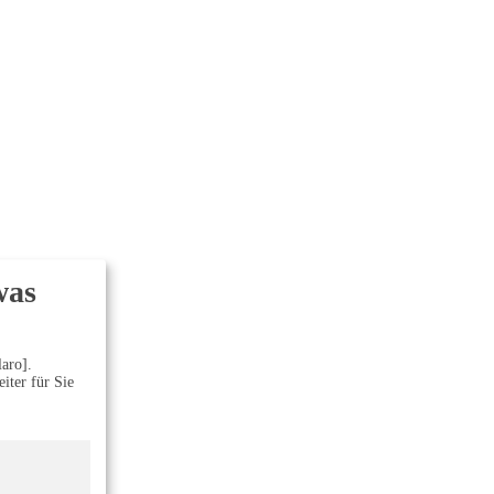
was
aro].
iter für Sie