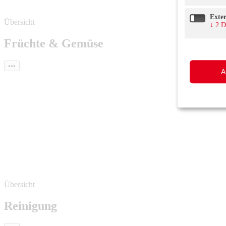
Exte
Übersicht
↓
2
D
Früchte & Gemüse
•••
A
Übersicht
Reinigung